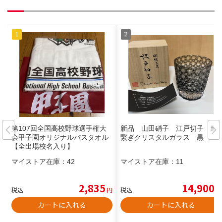
第107回全国高校野球選手権大
新品 山田硝子 江戸切子 縁
会甲子園オリジナルバスタオル
繋ぎクリスタルガラス 黒
【全出場校名入り】
マイストア在庫：
42
マイストア在庫：
11
2,835
14,900
税込
円
税込
円
カートに入れる
カートに入れる