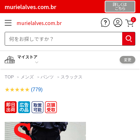
詳しくは
murielalves.com.br
こちら
0
murielalves.com.br
マイストア
変更
TOP
メンズ
パンツ
スラックス
(779)