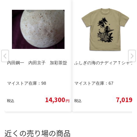
内田鋼一 内田京子 加彩茶盌
ふしぎの海のナディアＴシャツ
マイストア在庫：
98
マイストア在庫：
67
14,300
7,019
税込
円
税込
円
近くの売り場の商品