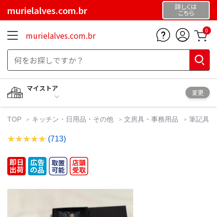
詳しくは
murielalves.com.br
こちら
0
murielalves.com.br
マイストア
変更
TOP
キッチン・日用品・その他
文房具・事務用品
筆記具
(713)