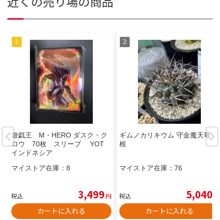
近くの売り場の商品
遊戯王 M・HERO ダスク・ク
ギムノカリキウム 守金魔天竜 自
ロウ 70枚 スリーブ YOT
根
インドネシア
マイストア在庫：
8
マイストア在庫：
76
3,499
5,040
税込
円
税込
円
カートに入れる
カートに入れる