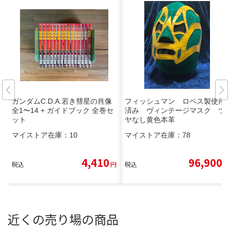
ガンダムC.D.A.若き彗星の肖像
フィッシュマン ロペス製使用
全1〜14 + ガイドブック 全巻セ
済み ヴィンテージマスク ツ
ット
ヤなし黄色本革
マイストア在庫：
10
マイストア在庫：
78
4,410
96,900
税込
円
税込
円
近くの売り場の商品