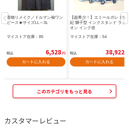
着物リメイク／ドルマン袖ワン
【超希少！】エミールガレ 19世
ピース★サイズLL～3L
紀 獅子型 インクスタンド ライ
オン インク壺
マイストア在庫：
85
マイストア在庫：
54
6,528
38,922
税込
円
税込
円
カートに入れる
カートに入れる
このカテゴリをもっと見る
カスタマーレビュー