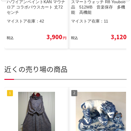
ハワイアンペイントKAN マウナ
スマートウォッチ R8 Youboo 新
ロア コラボパウスカート 丈72
品 512MB 音楽保存 多機
センチ
能 高機能
マイストア在庫：
42
マイストア在庫：
11
3,900
3,120
税込
円
税込
円
近くの売り場の商品