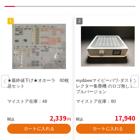
★最終値下げ★オホーラ 80枚
my&beeマイビーパワ-ダストコ
超セット
レクター集塵機 のロゴ無しシン
プルバージョン
マイストア在庫：
48
マイストア在庫：
80
2,339
17,940
税込
円
税込
円
カートに入れる
カートに入れる