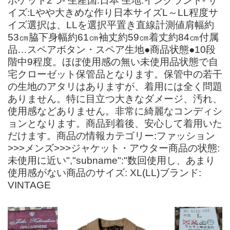
ポケット2つ- 生産国:日本 生地:イングランド- サ
イズ:Lやや大きめな作り日本サイズL～LL程度サ
イズ選択は、LLを選択平置き直線計測値肩幅約
53㎝脇下身幅約61㎝袖丈約59㎝着丈約84㎝付属
品…スペアボタン・スペア生地●商品状態●10段
階中9程度。ほぼ使用感の無い未使用品状態で自
宅クローゼット保管品となります。保管中の若干
の生地のアタリはありますが、着用には全く問題
ありません。特に目立つ大きなダメージ、汚れ、
使用感などありません。非常に綺麗なコンディシ
ョンとなります。商品到着後、安心して着用いた
だけます。商品の情報カテゴリー:ファッション
>>>メンズ>>>ジャケット・アウター商品の状態:
未使用に近い","subname":"数回使用し、あまり
使用感がない商品のサイズ: XL(LL)ブランド:
VINTAGE