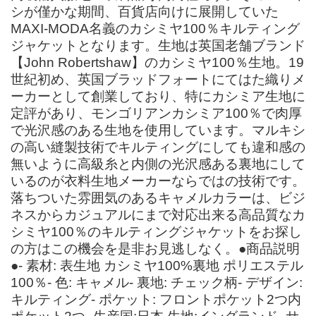
シが僅かな期間、百貨店向けに展開していた
MAXI-MODA名義のカシミヤ100％キルティング
ジャケットとなります。生地は英国老舗ブランド
【John Robertshaw】のカシミヤ100％生地。19
世紀初め、英国ブラッドフォートにてはた織りメ
ーカーとして創業しており、特にカシミア生地に
定評があり、モンゴリアンカシミア100％で肉厚
で光沢感のある生地を使用しています。マルキシ
の高い縫製技術でキルティングにしても違和感の
無いように高級糸と内側の光沢感ある裏地にして
いるのが衣料生地メーカーならではの技術です。
落ちついた雰囲気のあるキャメルカラーは、ビジ
ネスからカジュアルにまで対応出来る高品質なカ
シミヤ100％のキルティングジャケットをお探し
の方はこの機会を是非お見逃しなく。●商品説明
●- 素材: 表生地 カシミヤ100%裏地 ポリエステル
100％- 色: キャメル- 裏地: チェック柄- デザイン:
キルティング- ポケット: フロントポケット2つ内